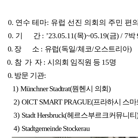
0. 연수 테마: 유럽 선진 의회의 주민 
0.
기 간
:
’23.05.11(
목
)~05.19(
금
)
/ 7
박
0. 장 소
:
유럽
(
독일
/
체코
/
오스트리아
)
0.
참 가 자
:
시의회 임직원 등
15
명
0. 방문 기관:
1)
Münchner Stadtrat(
뭔헨시 의회)
2)
OICT SMART PRAGUE
(
프라하시 스마
3)
Stadt Hersbruck
(
헤르스부르크커뮤니티
4)
Stadtgemeinde Stockerau