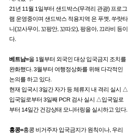
21년 11월 1일부터 샌드박스(무격리 관광) 프로그
램 운영중이며 샌드박스 적용지역 은 푸껫, 쑤랏타
니(꼬사무이, 꼬팡안, 꼬따오), 팡응아, 끄라비 등이
다.
베트남
=
올 1월부터 외국인 대상 입국금지 조치를
완화했다. 3월부터 여행정상화를 위해 다각적인
논의를 하고 있다.
현재 입국시 3일간 자가 등 체류지 내 격리 실시 △
입국일로부터 3일째 PCR 검사 실시 △입국일로
부터 14일간 건강상태 모니터링을 실시하고 있다.
홍콩
=
홍콩 비거주자 입국금지가 원칙이나, 우리